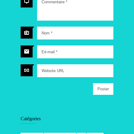
Commentaire
*
Nom
*
Eé-mail
*
Website URL
Catégories