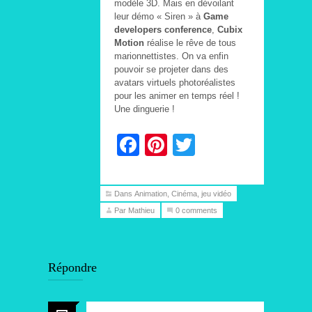
modèle 3D. Mais en dévoilant
leur démo « Siren » à
Game
developers conference
,
Cubix
Motion
réalise le rêve de tous
marionnettistes. On va enfin
pouvoir se projeter dans des
avatars virtuels photoréalistes
pour les animer en temps réel !
Une dinguerie !
Facebook
Pinterest
Twitter
Dans
Animation
,
Cinéma
,
jeu vidéo
Par Mathieu
0 comments
Répondre