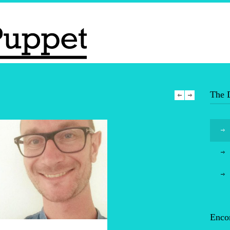
The 
Encor