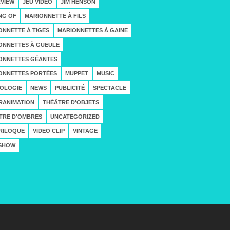
RVIEW
JEU VIDÉO
JIM HENSON
NG OF
MARIONNETTE À FILS
ONNETTE À TIGES
MARIONNETTES À GAINE
ONNETTES À GUEULE
ONNETTES GÉANTES
ONNETTES PORTÉES
MUPPET
MUSIC
OLOGIE
NEWS
PUBLICITÉ
SPECTACLE
RANIMATION
THÉÂTRE D'OBJETS
TRE D'OMBRES
UNCATEGORIZED
RILOQUE
VIDEO CLIP
VINTAGE
SHOW