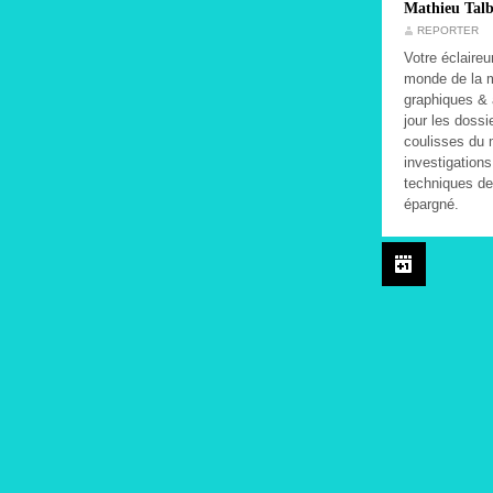
Mathieu Talb
REPORTER
Votre éclaireu
monde de la m
graphiques & 
jour les dossi
coulisses du 
investigation
techniques de
épargné.