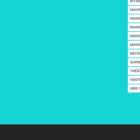
INTE
MAKI
MARI
MARI
MARI
MARI
NÉCR
SUPE
THÉÂ
VENT
WEB 