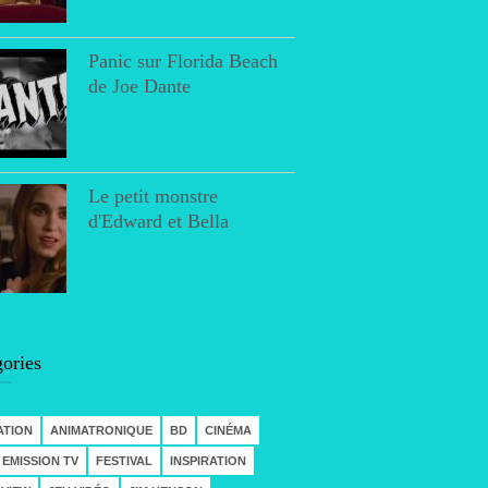
Panic sur Florida Beach
de Joe Dante
Le petit monstre
d'Edward et Bella
ories
ATION
ANIMATRONIQUE
BD
CINÉMA
EMISSION TV
FESTIVAL
INSPIRATION