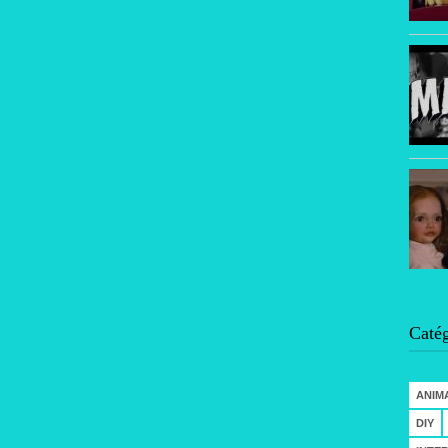
Catég
ANIM
DIY