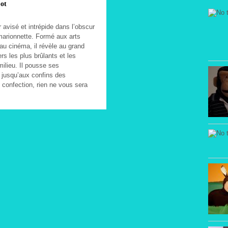
ot
r avisé et intrépide dans l’obscur
arionnette. Formé aux arts
au cinéma, il révèle au grand
ers les plus brûlants et les
milieu. Il pousse ses
s jusqu’aux confins des
 confection, rien ne vous sera