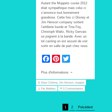
Autant the Muppets cuvée 2012
était sympathique mais celui ci
s’annonce tout bonnement
grandiose. Cette fois ci Disney et
Jim Henson company sortent
l’artillerie lourde et Tina Fey,
Christoph Waltz, Ricky Gervais
se joignent à la bande. Avec un
tel casting on est assuré de voir
sortir en salle de part chez nous.
Facebook
Pinterest
Twitter
Plus d'informations
Dans
Cinéma
,
Jim Henson
,
muppet
Par Mathieu
0 Commentaires
1
2
Précédent