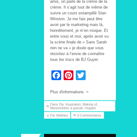
amis, on parle de la crème de la
crème. Il s’agit tout de même de
suivre un cours estampillé Stan
Winston. Je me fais peut être
avoir par le marketing mais là,
honnêtement, je m’en moque. Et
entre vous et moi, après avoir vu
la scène finale de « Sans Sarah
rien ne va » je doute que vous
résistiez à l’envie de connaître
tous les trucs de BJ Guyer.
Facebook
Pinterest
Twitter
Plus d'informations
Dans
Diy
,
Inspiration
,
Making of
,
Marionnettes à gueule
,
muppet
Par Mathieu
0 Commentaires