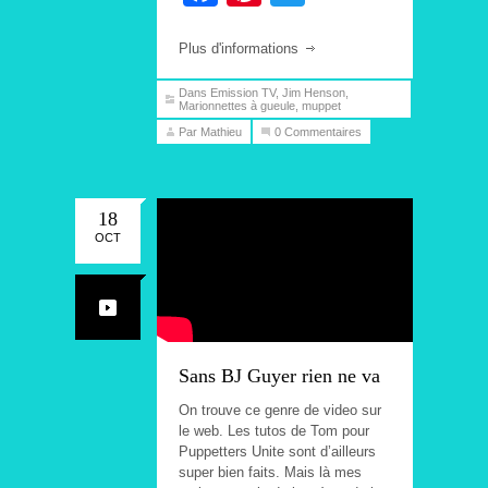
Plus d'informations
Dans
Emission TV
,
Jim Henson
,
Marionnettes à gueule
,
muppet
Par Mathieu
0 Commentaires
18
OCT
Sans BJ Guyer rien ne va
On trouve ce genre de video sur
le web. Les tutos de Tom pour
Puppetters Unite sont d’ailleurs
super bien faits. Mais là mes