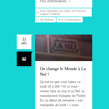
Plus d'informations
Dans
Animation
,
jeu vidéo
,
Jim Henson
,
muppet
,
Publicité
Par Mathieu
0 Commentaires
11
DÉC
On change le Monde à La
Nef !
Qu’est-ce que vous faites ce
lundi 14 à 20h ? Et si vous
veniez faire un tour à La Nef, la
manufacture d’utopies de Pantin.
En ce début de semaine « Les
manipulés du lundi ! » vous