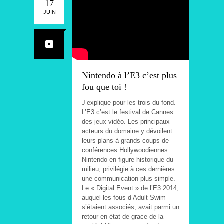
17
JUIN
Nintendo à l’E3 c’est plus
fou que toi !
J’explique pour les trois du fond.
L’E3 c’est le festival de Cannes
des jeux vidéo. Les principaux
acteurs du domaine y dévoilent
leurs plans à grands coups de
conférences Hollywoodiennes.
Nintendo en figure historique du
milieu, privilégie à ces dernières
une communication plus simple.
Le « Digital Event » de l’E3 2014,
auquel les fous d’Adult Swim
s’étaient associés, avait parmi un
retour en état de grace de la