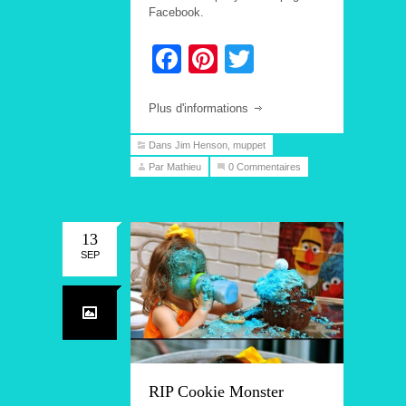
Facebook.
Facebook
Pinterest
Twitter
Plus d'informations
Dans
Jim Henson
,
muppet
Par Mathieu
0 Commentaires
13
SEP
RIP Cookie Monster