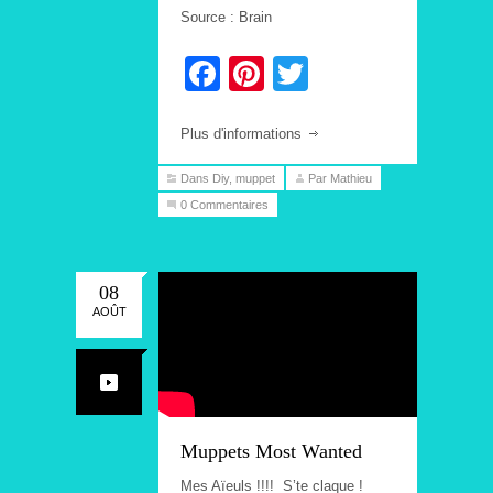
Source : Brain
Facebook
Pinterest
Twitter
Plus d'informations
Dans
Diy
,
muppet
Par Mathieu
0 Commentaires
08
AOÛT
Muppets Most Wanted
Mes Aïeuls !!!! S’te claque !