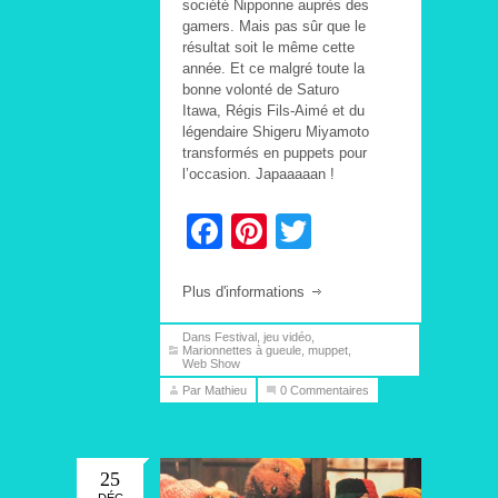
société Nipponne auprès des
gamers. Mais pas sûr que le
résultat soit le même cette
année. Et ce malgré toute la
bonne volonté de Saturo
Itawa, Régis Fils-Aimé et du
légendaire Shigeru Miyamoto
transformés en puppets pour
l’occasion. Japaaaaan !
Facebook
Pinterest
Twitter
Plus d'informations
Dans
Festival
,
jeu vidéo
,
Marionnettes à gueule
,
muppet
,
Web Show
Par Mathieu
0 Commentaires
25
DÉC