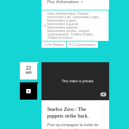
Plus d'informations
Dans
Animatronique
,
Festival
,
marionnette à fils
,
marionnette à tiges
,
Marionnettes à gaine
,
Marionnettes à gueule
,
Marionnettes géantes
,
Marionnettes portées
,
muppet
,
Superanimation
,
Théâtre d'objets
,
Théâtre d'Ombres
Par Mathieu
0 Commentaires
22
AVR
Starfox Zero : The
puppets strike back.
Pour accompagner la sortie du