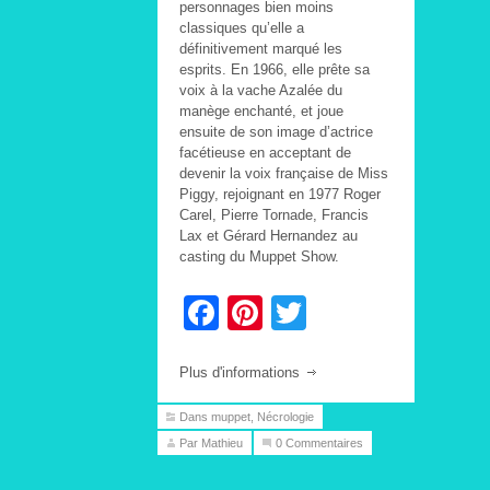
personnages bien moins
classiques qu’elle a
définitivement marqué les
esprits. En 1966, elle prête sa
voix à la vache Azalée du
manège enchanté, et joue
ensuite de son image d’actrice
facétieuse en acceptant de
devenir la voix française de Miss
Piggy, rejoignant en 1977 Roger
Carel, Pierre Tornade, Francis
Lax et Gérard Hernandez au
casting du Muppet Show.
Facebook
Pinterest
Twitter
Plus d'informations
Dans
muppet
,
Nécrologie
Par Mathieu
0 Commentaires