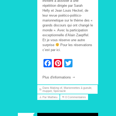
invitent à assister à une
répétition dirigée par Sarah
Helly et Jean Louis Heckel, de
leur revue poético-politico-
marionnetique sur le thème des «
grands discours qui ont changé le
monde ». Avec la participation
exceptionnelle d’Alain Zaepffel.
Et je vous réserve une autre
surprise
Pour les réservations
c’est par ici.
Facebook
Pinterest
Twitter
Plus d'informations
Dans
Making of
,
Marionnettes à gueule
,
muppet
,
Spectacle
Par Mathieu
0 Commentaires